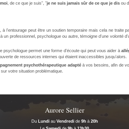
 moi
, de ce que je suis", "
je ne suis jamais sûr de ce que je dis
ou d
, à l'entourage peut être un soutien temporaire mais cela ne traite 
à un professionnel, psychologue ou autre, témoigne d'une volonté d'u
 le psychologue permet une forme d'écoute qui peut vous aider à
all
couverte de ressources internes qui étaient inaccessibles jusqu'alors.
pagnement psychothérapeutique adapté
à vos besoins, afin de v
r sur votre situation problématique.
Aurore Sellier
Du
Lundi
au
Vendredi
de
9h
à
20h
Le
Samedi
de
9h
à
13h30