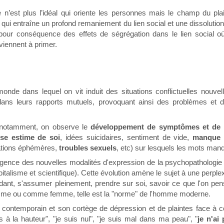
n’est plus l’idéal qui oriente les personnes mais le champ du pla
 qui entraîne un profond remaniement du lien social et une dissolutio
our conséquence des effets de ségrégation dans le lien social où l’
viennent à primer.
monde dans lequel on vit induit des situations conflictuelles nouve
t dans leurs rapports mutuels, provoquant ainsi des problèmes et
l notamment, on observe le
développement de symptômes et de 
se estime de soi
, idées suicidaires, sentiment de vide,
manque 
elations éphémères,
troubles sexuels
, etc) sur lesquels les mots man
mergence des nouvelles modalités d'expression de la psychopathologie à
apitalisme et scientifique). Cette évolution amène le sujet à une perpl
nt, s'assumer pleinement, prendre sur soi, savoir ce que l'on pense,
mme ou comme femme, telle est la "norme" de l'homme moderne.
et contemporain et son cortège de dépression et de plaintes face à ce
s à la hauteur", "je suis nul", "je suis mal dans ma peau", "
je n'ai