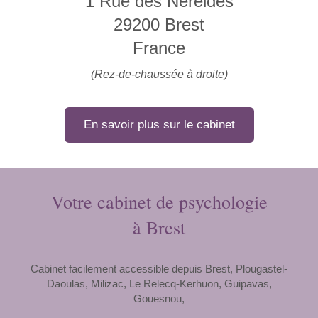
1 Rue des Nereides
29200
Brest
France
(Rez-de-chaussée à droite)
En savoir plus sur le cabinet
Votre cabinet de psychologie
à Brest
Cabinet facilement accessible depuis Brest, Plougastel-
Daoulas, Milizac, Le Relecq-Kerhuon, Guipavas,
Gouesnou,