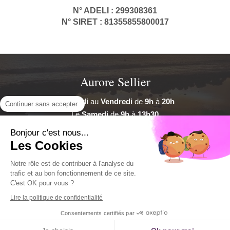
N° ADELI : 299308361
N° SIRET : 81355855800017
Aurore Sellier
Du
Lundi
au
Vendredi
de
9h
à
20h
Continuer sans accepter
Le
Samedi
de
9h
à
13h30
Bonjour c'est nous...
Plan du site
Les Cookies
Mentions légales
Notre rôle est de contribuer à l'analyse du
©2017 Aurore Sellier - Psychologue clinicienne Brest
trafic et au bon fonctionnement de ce site.
C'est OK pour vous ?
Création et référencement du site par Simplébo
Lire la politique de confidentialité
Ce site a été créé grâce à
Psychologues.fr
Consentements certifiés par