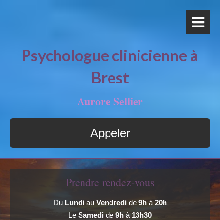
Psychologue clinicienne à
Brest
Aurore Sellier
Appeler
Prendre rendez-vous
Du
Lundi
au
Vendredi
de
9h
à
20h
Le
Samedi
de
9h
à
13h30