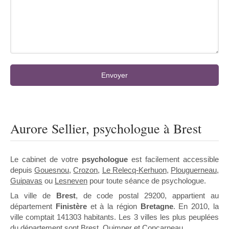
Envoyer
Aurore Sellier, psychologue à Brest
Le cabinet de votre
psychologue
est facilement accessible
depuis
Gouesnou
,
Crozon
,
Le Relecq-Kerhuon
,
Plouguerneau
,
Guipavas
ou
Lesneven
pour toute séance de psychologue.
La ville de
Brest
, de code postal 29200, appartient au
département
Finistère
et à la région
Bretagne
. En 2010, la
ville comptait 141303 habitants. Les 3 villes les plus peuplées
du département sont Brest, Quimper et Concarneau.